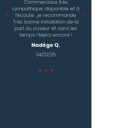
Commerciaux très
sympathique, disponible et à
l’écoute , je recommande.
Très bonne installation de la
part du poseur et dans les
temps ! Merci encore !
Nadège Q.
04/02/25