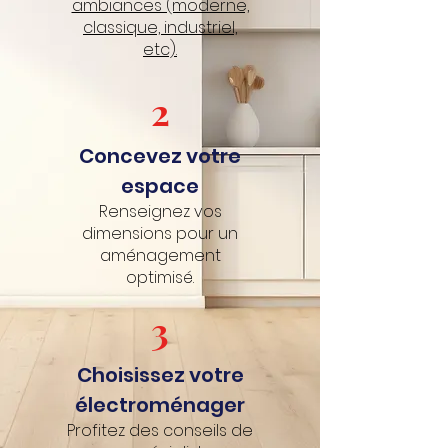
ambiances (moderne,
classique, industriel,
etc).
2
Concevez votre
espace
Renseignez vos
dimensions pour un
aménagement
optimisé.
3
Choisissez votre
électroménager
Profitez des conseils de